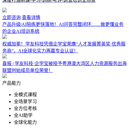
深度打通制课-学习-训练-考评-运营培训全场景
立即咨询
查看详情
产品升级|AI陪练更快落地！AI问答完整闭环……做更懂业务
的企业AI培训系统
权威加冕！学友科技凭借企学宝荣膺“人才发展菁英奖·优秀服
务商”，AI全球化实力再赢专业认证！
喜报 | 学友科技·企学宝被授予粤港澳大湾区人力资源服务出海
联盟创始成员单位荣誉！
产品能力
全模式课程
全场景学习
全方位考核
全AI助学
全球化能力