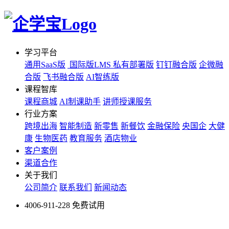
学习平台
通用SaaS版
国际版LMS
私有部署版
钉钉融合版
企微融
合版
飞书融合版
AI智练版
课程智库
课程商城
AI制课助手
讲师授课服务
行业方案
跨境出海
智能制造
新零售
新餐饮
金融保险
央国企
大健
康
生物医药
教育服务
酒店物业
客户案例
渠道合作
关于我们
公司简介
联系我们
新闻动态
4006-911-228
免费试用